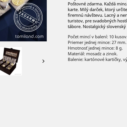
Poštovné zdarma. Každá minca
karte. Milý darček, ktorý urči
firemnú návštevu. Lacný a ne
turistov, pre svadobných host
tábore. Nostalgický slovenský 
Počet mincí v balení: 10 kusov
Priemer jednej mince: 27 mm.
Hmotnosť jednej mince: 8 g.
Materiál: mosadz a zinok.
Balenie: kartónové kartičky, v
