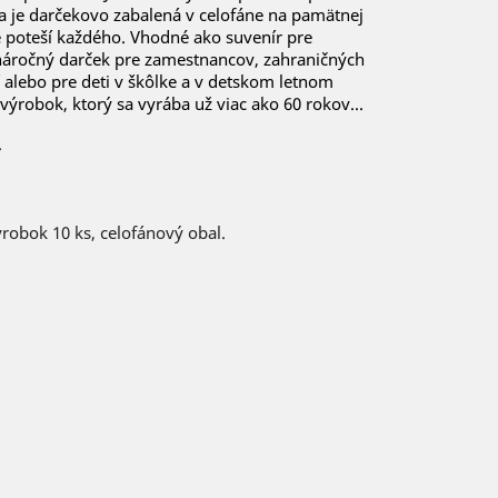
 je darčekovo zabalená v celofáne na pamätnej
te poteší každého. Vhodné ako suvenír pre
náročný darček pre zamestnancov, zahraničných
í alebo pre deti v škôlke a v detskom letnom
výrobok, ktorý sa vyrába už viac ako 60 rokov...
.
ýrobok 10 ks, celofánový obal.