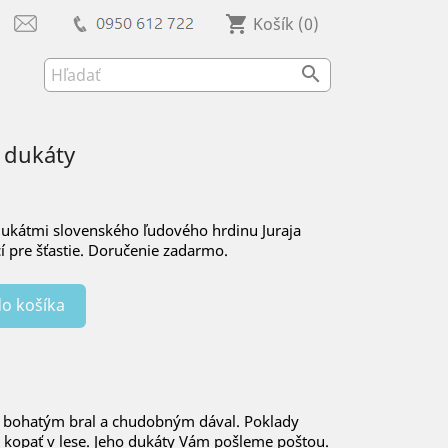
shopping_cart
Košík
(0)

 dukáty
 dukátmi slovenského ľudového hrdinu Juraja
í pre šťastie. Doručenie zadarmo.
do košíka
orý bohatým bral a chudobným dával. Poklady
 kopať v lese. Jeho dukáty Vám pošleme poštou.