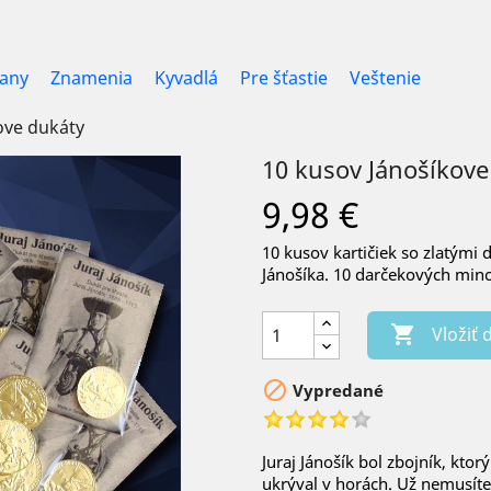
many
Znamenia
Kyvadlá
Pre šťastie
Veštenie
ove dukáty
10 kusov Jánošíkove
9,98 €
10 kusov kartičiek so zlatými
Jánošíka. 10 darčekových minc

Vložiť 

Vypredané
Juraj Jánošík bol zbojník, kt
ukrýval v horách. Už nemusíte